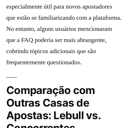
especialmente útil para novos apostadores
que estão se familiarizando com a plataforma.
No entanto, alguns usuários mencionaram
que a FAQ poderia ser mais abrangente,
cobrindo tópicos adicionais que são
frequentemente questionados.
Comparação com
Outras Casas de
Apostas: Lebull vs.
Concorrentes