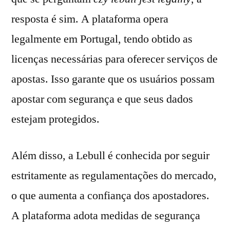
resposta é sim. A plataforma opera
legalmente em Portugal, tendo obtido as
licenças necessárias para oferecer serviços de
apostas. Isso garante que os usuários possam
apostar com segurança e que seus dados
estejam protegidos.
Além disso, a Lebull é conhecida por seguir
estritamente as regulamentações do mercado,
o que aumenta a confiança dos apostadores.
A plataforma adota medidas de segurança