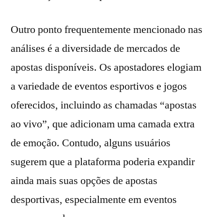
Outro ponto frequentemente mencionado nas
análises é a diversidade de mercados de
apostas disponíveis. Os apostadores elogiam
a variedade de eventos esportivos e jogos
oferecidos, incluindo as chamadas “apostas
ao vivo”, que adicionam uma camada extra
de emoção. Contudo, alguns usuários
sugerem que a plataforma poderia expandir
ainda mais suas opções de apostas
desportivas, especialmente em eventos