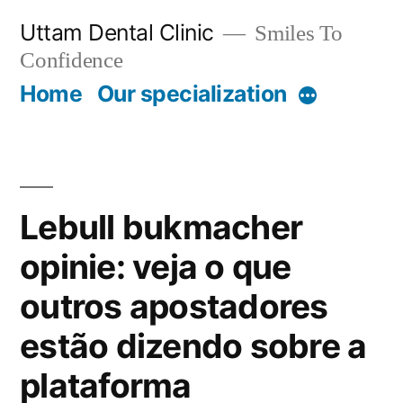
Skip
Uttam Dental Clinic
Smiles To
to
Confidence
content
Home
Our specialization
More
Lebull bukmacher
opinie: veja o que
outros apostadores
estão dizendo sobre a
plataforma