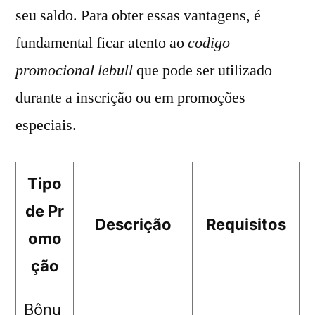
seu saldo. Para obter essas vantagens, é
fundamental ficar atento ao
codigo
promocional lebull
que pode ser utilizado
durante a inscrição ou em promoções
especiais.
Tipo
de Pr
Descrição
Requisitos
omo
ção
Bônu