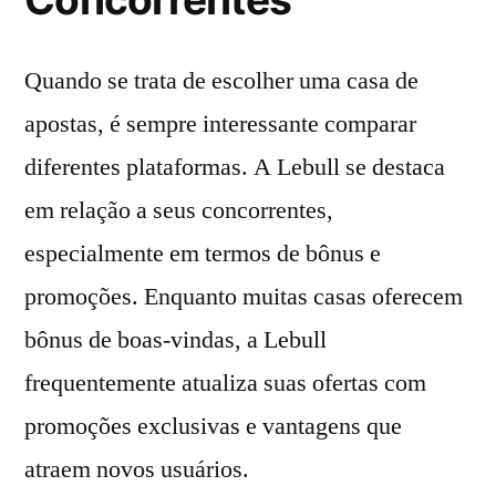
Quando se trata de escolher uma casa de
apostas, é sempre interessante comparar
diferentes plataformas. A Lebull se destaca
em relação a seus concorrentes,
especialmente em termos de bônus e
promoções. Enquanto muitas casas oferecem
bônus de boas-vindas, a Lebull
frequentemente atualiza suas ofertas com
promoções exclusivas e vantagens que
atraem novos usuários.