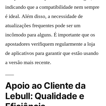
indicando que a compatibilidade nem sempre
é ideal. Além disso, a necessidade de
atualizações frequentes pode ser um
incômodo para alguns. É importante que os
apostadores verifiquem regularmente a loja
de aplicativos para garantir que estão usando
a versão mais recente.
Apoio ao Cliente da
Lebull: Qualidade e