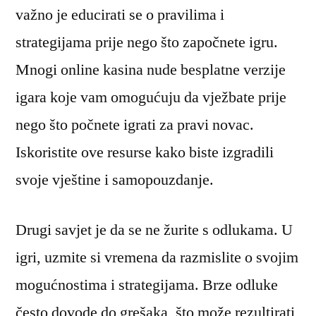
važno je educirati se o pravilima i
strategijama prije nego što započnete igru.
Mnogi online kasina nude besplatne verzije
igara koje vam omogućuju da vježbate prije
nego što počnete igrati za pravi novac.
Iskoristite ove resurse kako biste izgradili
svoje vještine i samopouzdanje.
Drugi savjet je da se ne žurite s odlukama. U
igri, uzmite si vremena da razmislite o svojim
mogućnostima i strategijama. Brze odluke
često dovode do grešaka, što može rezultirati