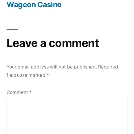
Wageon Casino
Leave a comment
Your email address will not be published.
Required
fields are marked
*
Comment
*