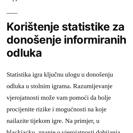
Korištenje statistike za
donošenje informiranih
odluka
Statistika igra ključnu ulogu u donošenju
odluka u stolnim igrama. Razumijevanje
vjerojatnosti može vam pomoći da bolje
procijenite rizike i mogućnosti na koje
nailazite tijekom igre. Na primjer, u
blackjacku, znanje o vjerojatnosti dobijanja