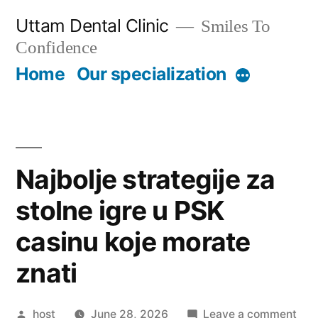
Skip
Uttam Dental Clinic
Smiles To
to
Confidence
content
Home
Our specialization
More
Najbolje strategije za
stolne igre u PSK
casinu koje morate
znati
Posted
on
host
June 28, 2026
Leave a comment