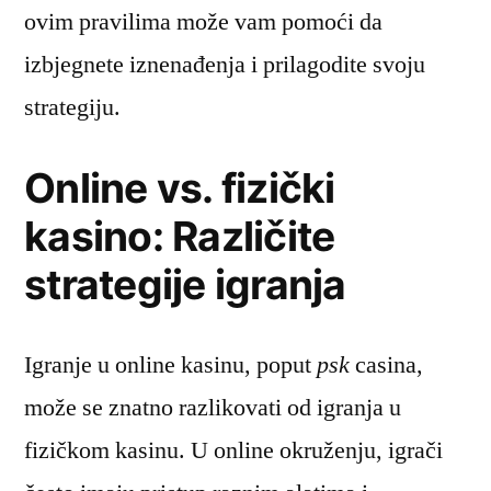
ovim pravilima može vam pomoći da
izbjegnete iznenađenja i prilagodite svoju
strategiju.
Online vs. fizički
kasino: Različite
strategije igranja
Igranje u online kasinu, poput
psk
casina,
može se znatno razlikovati od igranja u
fizičkom kasinu. U online okruženju, igrači