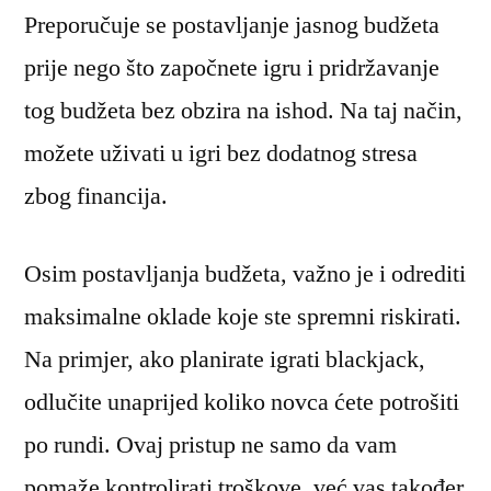
Preporučuje se postavljanje jasnog budžeta
prije nego što započnete igru i pridržavanje
tog budžeta bez obzira na ishod. Na taj način,
možete uživati u igri bez dodatnog stresa
zbog financija.
Osim postavljanja budžeta, važno je i odrediti
maksimalne oklade koje ste spremni riskirati.
Na primjer, ako planirate igrati blackjack,
odlučite unaprijed koliko novca ćete potrošiti
po rundi. Ovaj pristup ne samo da vam
pomaže kontrolirati troškove, već vas također