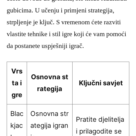
gubicima. U učenju i primjeni strategija,
strpljenje je ključ. S vremenom ćete razviti
vlastite tehnike i stil igre koji će vam pomoći
da postanete uspješniji igrač.
Vrs
Osnovna st
ta i
Ključni savjet
rategija
gre
Blac
Osnovna str
Pratite djelitelja
kjac
ategija igran
i prilagodite se