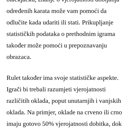
određenih karata može vam pomoći da
odlučite kada udariti ili stati. Prikupljanje
statističkih podataka o prethodnim igrama
također može pomoći u prepoznavanju
obrazaca.
Rulet također ima svoje statističke aspekte.
Igrači bi trebali razumjeti vjerojatnosti
različitih oklada, poput unutarnjih i vanjskih
oklada. Na primjer, oklade na crveno ili crno
imaju gotovo 50% vjerojatnosti dobitka, dok