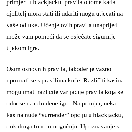
primjer, u blackjacku, pravila o tome kada
djelitelj mora stati ili udariti mogu utjecati na
vaše odluke. Učenje ovih pravila unaprijed
može vam pomoći da se osjećate sigurnije
tijekom igre.
Osim osnovnih pravila, također je važno
upoznati se s pravilima kuće. Različiti kasina
mogu imati različite varijacije pravila koja se
odnose na određene igre. Na primjer, neka
kasina nude “surrender” opciju u blackjacku,
dok druga to ne omogućuju. Upoznavanje s