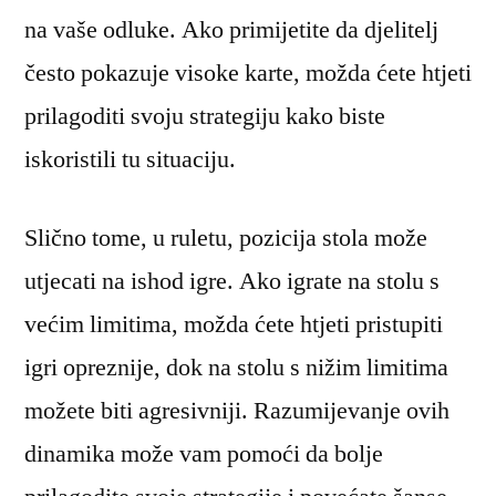
na vaše odluke. Ako primijetite da djelitelj
često pokazuje visoke karte, možda ćete htjeti
prilagoditi svoju strategiju kako biste
iskoristili tu situaciju.
Slično tome, u ruletu, pozicija stola može
utjecati na ishod igre. Ako igrate na stolu s
većim limitima, možda ćete htjeti pristupiti
igri opreznije, dok na stolu s nižim limitima
možete biti agresivniji. Razumijevanje ovih
dinamika može vam pomoći da bolje